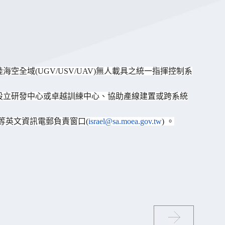
全域(UGV/USV/UAV)
無人載具之統一指揮控制系
設立研發中心或卓越訓練中心、
協助產線建置或跨系統
等英文資訊電郵負責窗口(
israel@
sa.moea.gov.tw
) 。