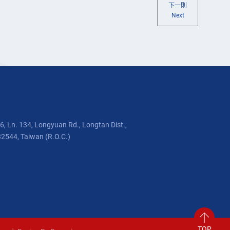
下一則
Next
, Ln. 134, Longyuan Rd., Longtan Dist.,
32544, Taiwan (R.O.C.)
TOP