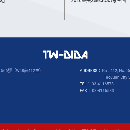
獎】
2026臺美SelectUSA考察團
566號（W48館412室）
ADDRESS：
Rm. 412, No.566
Taoyuan City 
TEL：
03-4116573
FAX：
03-4116583