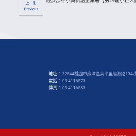
經濟部中小與新創企業署【第29屆小巨人
上一則
Previous
地址：
32544桃園市龍潭區高平里龍源路134巷
電話：
03-4116573
傳真：
03-4116583