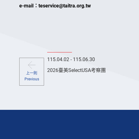
e-mail：teservice@taitra.org.tw
115.04.02 - 115.06.30
2026臺美SelectUSA考察團
上一則
Previous