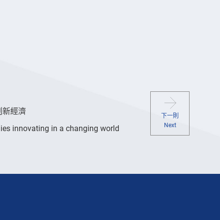
創新經濟
下一則
Next
mies innovating in a changing world