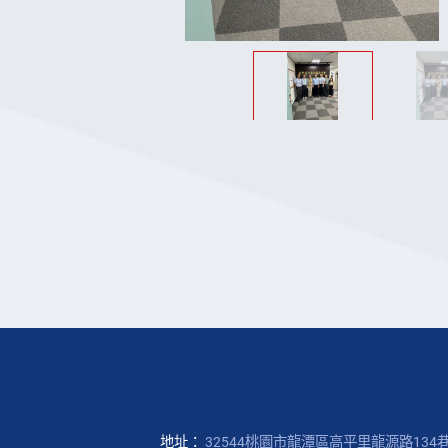
地址：
32544桃園市龍潭區高平里龍源路134巷